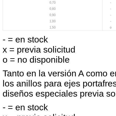
0,70
-
0,80
-
0,90
-
1,00
-
1,50
o
- = en stock
x = previa solicitud
o = no disponible
Tanto en la versión A como e
los anillos para ejes portafr
diseños especiales previa sol
- = en stock