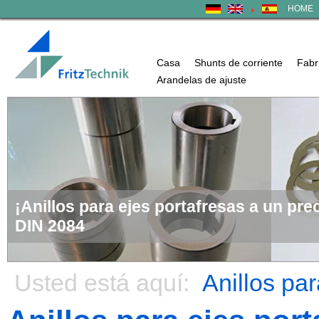
HOME
Casa
Shunts de corriente
Fabri
Arandelas de ajuste
¡Anillos para ejes portafresas a un pr
DIN 2084
Usted está aquí:
Anillos par