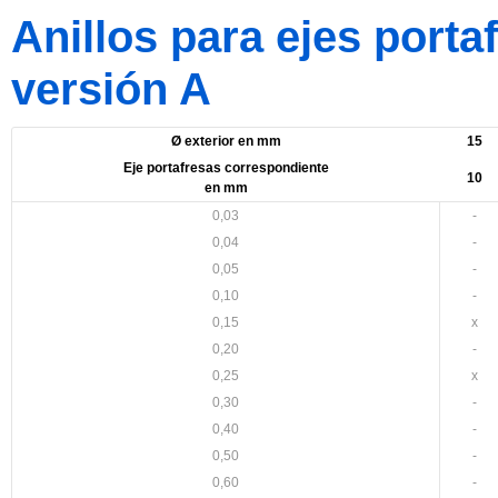
Anillos para ejes porta
versión A
Ø exterior en mm
15
Eje portafresas correspondiente
10
en mm
0,03
-
0,04
-
0,05
-
0,10
-
0,15
x
0,20
-
0,25
x
0,30
-
0,40
-
0,50
-
0,60
-